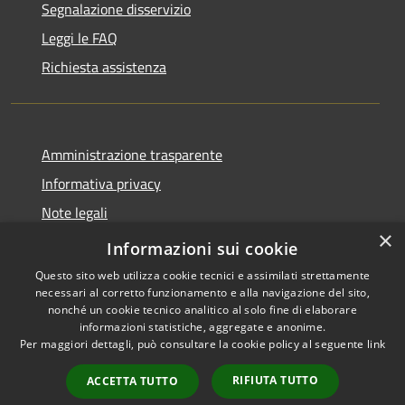
Segnalazione disservizio
Leggi le FAQ
Richiesta assistenza
Amministrazione trasparente
Informativa privacy
Note legali
×
Dichiarazione di accessibilità
Informazioni sui cookie
Questo sito web utilizza cookie tecnici e assimilati strettamente
necessari al corretto funzionamento e alla navigazione del sito,
nonché un cookie tecnico analitico al solo fine di elaborare
informazioni statistiche, aggregate e anonime.
RSS
Copyright © 2026 • Comune di
Per maggiori dettagli, può consultare la cookie policy al seguente
link
Accessibilità
Orio al Serio • Powered by
Privacy
Municipium
Accesso
•
RIFIUTA TUTTO
ACCETTA TUTTO
Cookie
redazione