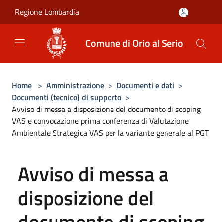
Salta al contenuto principale
Regione Lombardia
Comune di Orio al Serio
Home
>
Amministrazione
>
Documenti e dati
>
Documenti (tecnico) di supporto
>
Avviso di messa a disposizione del documento di scoping
VAS e convocazione prima conferenza di Valutazione
Ambientale Strategica VAS per la variante generale al PGT
Avviso di messa a
disposizione del
documento di scoping