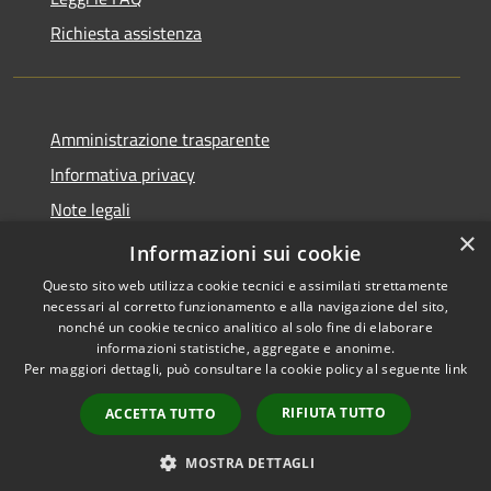
Richiesta assistenza
Amministrazione trasparente
Informativa privacy
Note legali
×
Dichiarazione di accessibilità
Informazioni sui cookie
Questo sito web utilizza cookie tecnici e assimilati strettamente
necessari al corretto funzionamento e alla navigazione del sito,
nonché un cookie tecnico analitico al solo fine di elaborare
informazioni statistiche, aggregate e anonime.
RSS
Copyright © 2026 • Comune di
Per maggiori dettagli, può consultare la cookie policy al seguente
link
Accessibilità
Orio al Serio • Powered by
Privacy
Municipium
Accesso
•
RIFIUTA TUTTO
ACCETTA TUTTO
Cookie
redazione
Mappa del sito
MOSTRA DETTAGLI