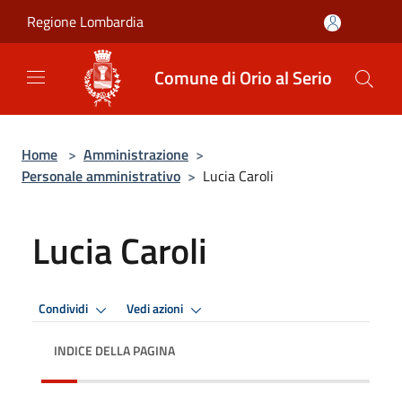
Salta al contenuto principale
Regione Lombardia
Comune di Orio al Serio
Home
>
Amministrazione
>
Personale amministrativo
>
Lucia Caroli
Lucia Caroli
Condividi
Vedi azioni
INDICE DELLA PAGINA