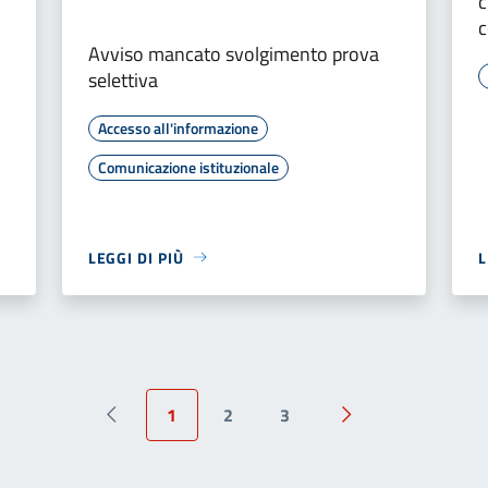
c
Avviso mancato svolgimento prova
selettiva
Accesso all'informazione
Comunicazione istituzionale
LEGGI DI PIÙ
L
1
2
3
Pagina precedente
Pagina successiva