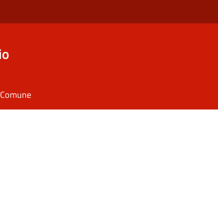
io
il Comune