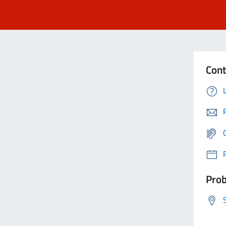
Cont
Prob