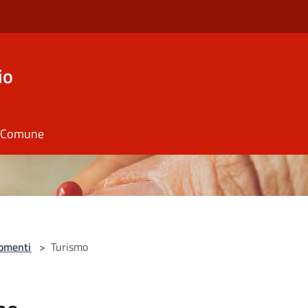
io
il Comune
omenti
>
Turismo