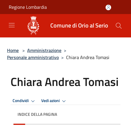
Salta al contenuto principale
Regione Lombardia
Comune di Orio al Serio
Home
>
Amministrazione
>
Personale amministrativo
>
Chiara Andrea Tomasi
Chiara Andrea Tomasi
Condividi
Vedi azioni
INDICE DELLA PAGINA