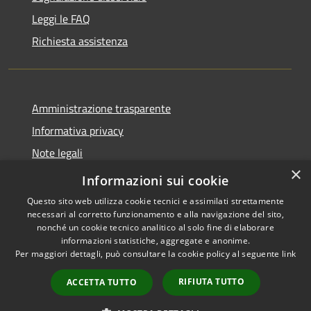
Leggi le FAQ
Richiesta assistenza
Amministrazione trasparente
Informativa privacy
Note legali
×
Dichiarazione di accessibilità
Informazioni sui cookie
Questo sito web utilizza cookie tecnici e assimilati strettamente
necessari al corretto funzionamento e alla navigazione del sito,
nonché un cookie tecnico analitico al solo fine di elaborare
informazioni statistiche, aggregate e anonime.
RSS
Copyright © 2026 • Comune di
Per maggiori dettagli, può consultare la cookie policy al seguente
link
Accessibilità
Orio al Serio • Powered by
Privacy
Municipium
Accesso
•
RIFIUTA TUTTO
ACCETTA TUTTO
Cookie
redazione