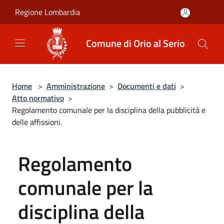
Salta al contenuto principale
Regione Lombardia
Comune di Orio al Serio
Home
>
Amministrazione
>
Documenti e dati
>
Atto normativo
>
Regolamento comunale per la disciplina della pubblicità e
delle affissioni.
Regolamento
comunale per la
disciplina della