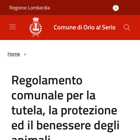
Salta al contenuto principale
Regione Lombardia
Comune di Orio al Serio
Home
>
Regolamento
comunale per la
tutela, la protezione
ed il benessere degli
animali