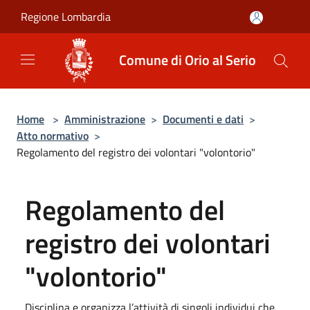
Salta al contenuto principale
Regione Lombardia
Comune di Orio al Serio
Home
>
Amministrazione
>
Documenti e dati
>
Atto normativo
>
Regolamento del registro dei volontari "volontorio"
Regolamento del
registro dei volontari
"volontorio"
Disciplina e organizza l’attività di singoli individui che,