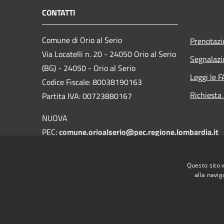
CONTATTI
Comune di Orio al Serio
Prenotaz
Via Locatelli n. 20 - 24050 Orio al Serio
Segnalazi
(BG) - 24050 - Orio al Serio
Leggi le 
Codice Fiscale: 80038190163
Richiesta
Partita IVA: 00723880167
NUOVA
PEC:
comune.orioalserio@pec.regione.lombardia.it
E-mail:
protocollo@comune.orioalserio.
bg.it
Questo sito 
Centralino Unico: 035 4203211
alla navig