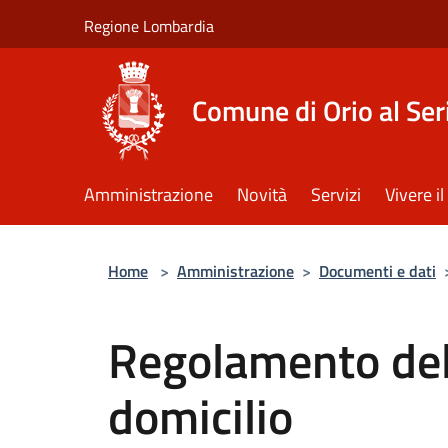
Salta al contenuto principale
Regione Lombardia
Comune di Orio al Ser
Amministrazione
Novità
Servizi
Vivere 
Home
>
Amministrazione
>
Documenti e dati
Regolamento del 
domicilio