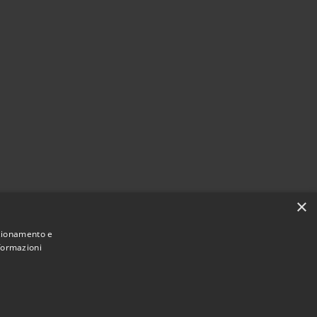
×
nzionamento e
nformazioni