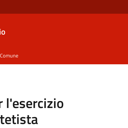
io
il Comune
l'esercizio
stetista