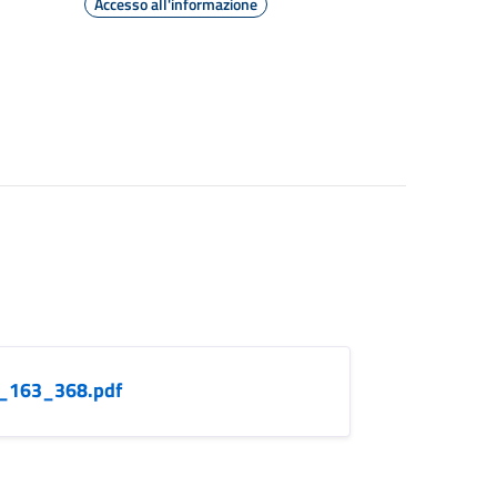
Accesso all'informazione
ta_163_368.pdf