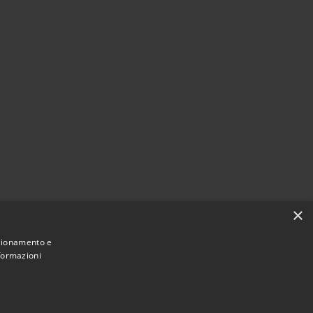
×
nzionamento e
nformazioni