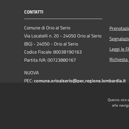
CONTATTI
Comune di Orio al Serio
Prenotaz
Via Locatelli n. 20 - 24050 Orio al Serio
Segnalazi
(BG) - 24050 - Orio al Serio
Leggi le 
Codice Fiscale: 80038190163
Richiesta
Partita IVA: 00723880167
NUOVA
PEC:
comune.orioalserio@pec.regione.lombardia.it
E-mail:
protocollo@comune.orioalserio.
bg.it
Questo sito 
Centralino Unico: 035 4203211
alla navig