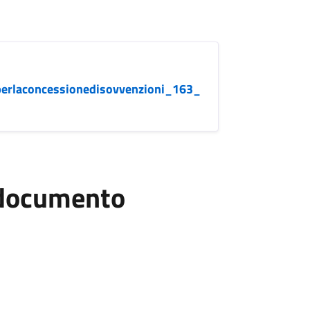
tperlaconcessionedisovvenzioni_163_
l documento