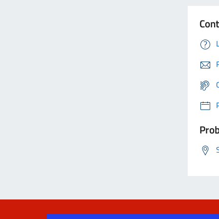
Cont
Prob