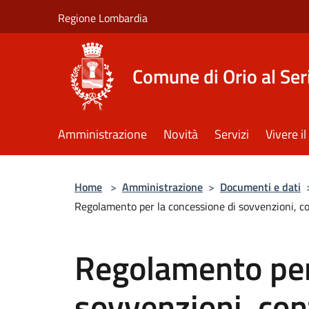
Salta al contenuto principale
Regione Lombardia
Comune di Orio al Ser
Amministrazione
Novità
Servizi
Vivere 
Home
>
Amministrazione
>
Documenti e dati
Regolamento per la concessione di sovvenzioni, cont
Regolamento per
sovvenzioni, cont