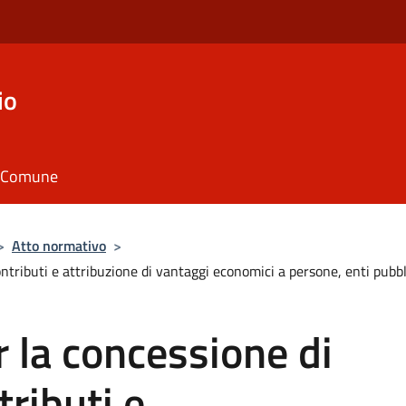
io
il Comune
>
Atto normativo
>
ributi e attribuzione di vantaggi economici a persone, enti pubblic
 la concessione di
ributi e