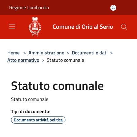
Salta al contenuto principale
Regione Lombardia
Comune di Orio al Serio
Home
>
Amministrazione
>
Documenti e dati
>
Atto normativo
>
Statuto comunale
Statuto comunale
Statuto comunale
Tipi di documento
:
Documento attività politica