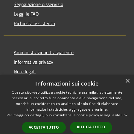
Segnalazione disservizio
Leggi le FAQ
Richiesta assistenza
Amministrazione trasparente
Informativa privacy
Note legali
×
Dichiarazione di accessibilità
Informazioni sui cookie
Questo sito web utilizza cookie tecnici e assimilati strettamente
necessari al corretto funzionamento e alla navigazione del sito,
nonché un cookie tecnico analitico al solo fine di elaborare
informazioni statistiche, aggregate e anonime.
RSS
Copyright © 2026 • Comune di
Per maggiori dettagli, può consultare la cookie policy al seguente
link
Accessibilità
Orio al Serio • Powered by
Privacy
Municipium
Accesso
•
RIFIUTA TUTTO
ACCETTA TUTTO
Cookie
redazione