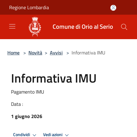
Salta al contenuto principale
Regione Lombardia
Comune di Orio al Serio
Home
>
Novità
>
Avvisi
>
Informativa IMU
Informativa IMU
Pagamento IMU
Data :
1 giugno 2026
Condividi
Vedi azioni