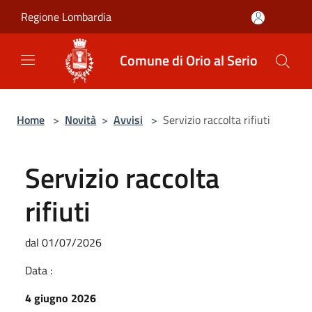
Salta al contenuto principale
Regione Lombardia
Comune di Orio al Serio
Home
>
Novità
>
Avvisi
>
Servizio raccolta rifiuti
Servizio raccolta
rifiuti
dal 01/07/2026
Data :
4 giugno 2026