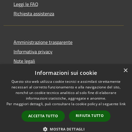
Leggi le FAQ
Richiesta assistenza
Amministrazione trasparente
Informativa privacy
Note legali
×
Dichiarazione di accessibilità
Informazioni sui cookie
Questo sito web utilizza cookie tecnici e assimilati strettamente
necessari al corretto funzionamento e alla navigazione del sito,
nonché un cookie tecnico analitico al solo fine di elaborare
informazioni statistiche, aggregate e anonime.
RSS
Copyright © 2026 • Comune di
Per maggiori dettagli, può consultare la cookie policy al seguente
link
Accessibilità
Orio al Serio • Powered by
Privacy
Municipium
Accesso
•
RIFIUTA TUTTO
ACCETTA TUTTO
Cookie
redazione
Mappa del sito
MOSTRA DETTAGLI