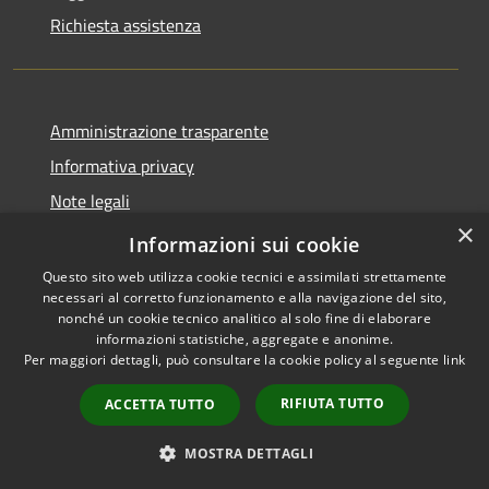
Richiesta assistenza
Amministrazione trasparente
Informativa privacy
Note legali
×
Dichiarazione di accessibilità
Informazioni sui cookie
Questo sito web utilizza cookie tecnici e assimilati strettamente
necessari al corretto funzionamento e alla navigazione del sito,
nonché un cookie tecnico analitico al solo fine di elaborare
informazioni statistiche, aggregate e anonime.
RSS
Copyright © 2026 • Comune di
Per maggiori dettagli, può consultare la cookie policy al seguente
link
Accessibilità
Orio al Serio • Powered by
Privacy
Municipium
Accesso
•
RIFIUTA TUTTO
ACCETTA TUTTO
Cookie
redazione
Mappa del sito
MOSTRA DETTAGLI