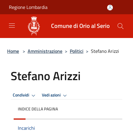
Salta al contenuto principale
Regione Lombardia
Comune di Orio al Serio
Home
>
Amministrazione
>
Politici
>
Stefano Arizzi
Stefano Arizzi
Condividi
Vedi azioni
INDICE DELLA PAGINA
Incarichi