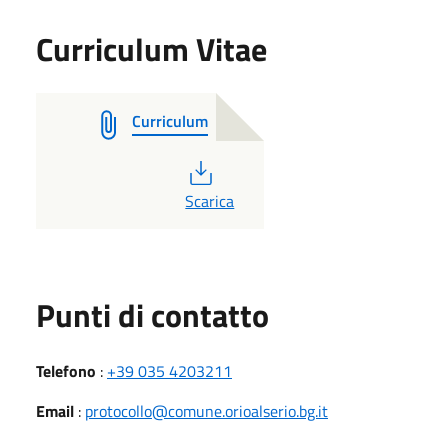
Curriculum Vitae
Curriculum
PDF
Scarica
Punti di contatto
Telefono
:
+39 035 4203211
Email
:
protocollo@comune.orioalserio.bg.it