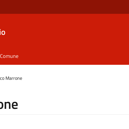
io
il Comune
co Marrone
one