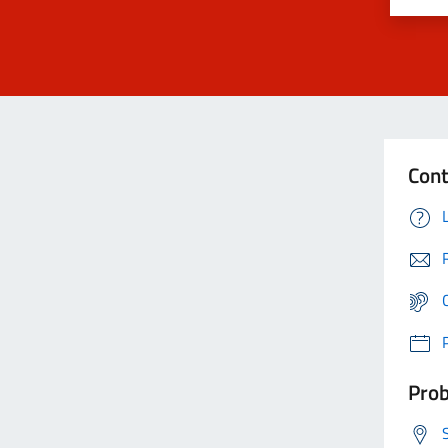
Cont
Prob