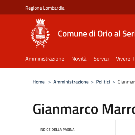
Salta al contenuto principale
Regione Lombardia
Comune di Orio al Ser
Amministrazione
Novità
Servizi
Vivere 
Home
>
Amministrazione
>
Politici
>
Gianmar
Gianmarco Marr
INDICE DELLA PAGINA