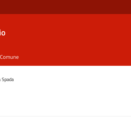
io
il Comune
a Spada