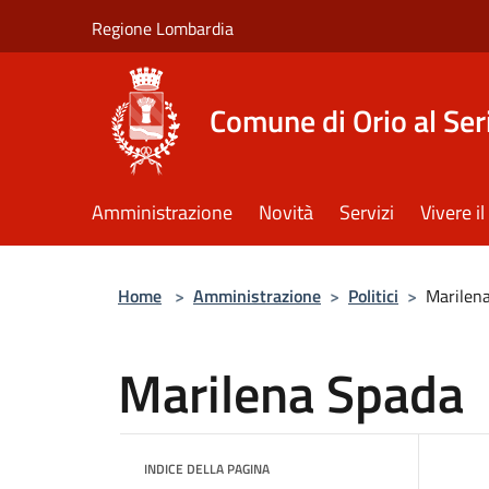
Salta al contenuto principale
Regione Lombardia
Comune di Orio al Ser
Amministrazione
Novità
Servizi
Vivere 
Home
>
Amministrazione
>
Politici
>
Marilen
Marilena Spada
INDICE DELLA PAGINA