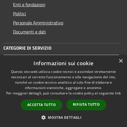
Enti e fondazioni
Politici
Personale Amministrativo
Documenti e dati
CATEGORIE DI SERVIZIO
Anagrafe e stato civile
×
Informazioni sui cookie
Cultura e tempo libero
Questo sito web utilizza cookie tecnici e assimilati strettamente
Vita lavorativa
necessari al corretto funzionamento e alla navigazione del sito,
nonché un cookie tecnico analitico al solo fine di elaborare
Imprese e Commercio
informazioni statistiche, aggregate e anonime.
Per maggiori dettagli, può consultare la cookie policy al seguente
link
Appalti pubblici
Catasto e urbanistica
RIFIUTA TUTTO
ACCETTA TUTTO
Turismo
MOSTRA DETTAGLI
Mobilità e trasporti