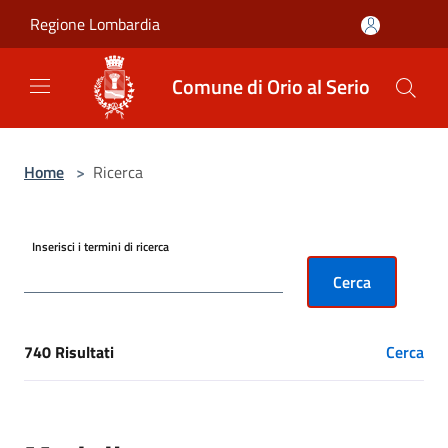
Salta al contenuto principale
Regione Lombardia
Comune di Orio al Serio
Home
>
Ricerca
Inserisci i termini di ricerca
Cerca
740 Risultati
Cerca
[results] Risultati