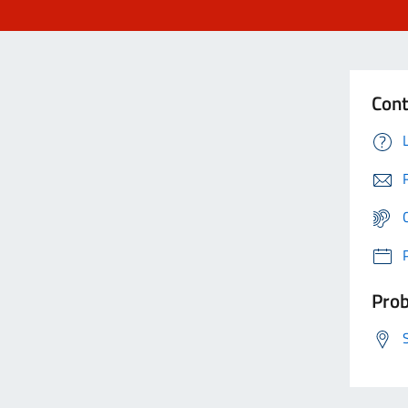
Cont
Prob