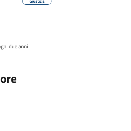
Giustizia
gni due anni
tore