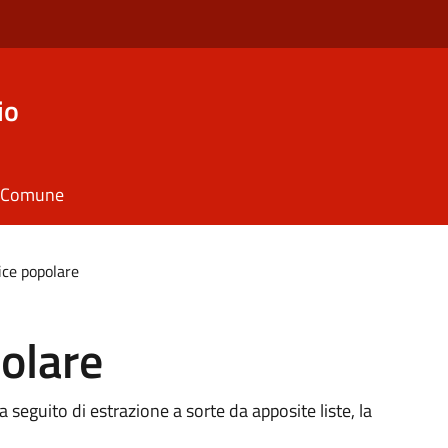
io
il Comune
ice popolare
olare
a seguito di estrazione a sorte da apposite liste, la