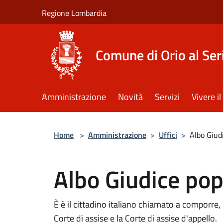
Salta al contenuto principale
Regione Lombardia
Comune di Orio al Ser
Amministrazione
Novità
Servizi
Vivere 
Home
>
Amministrazione
>
Uffici
>
Albo Giud
Albo Giudice pop
È è il cittadino italiano chiamato a comporre, 
Corte di assise e la Corte di assise d'appello.