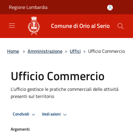
Salta al contenuto principale
Regione Lombardia
Comune di Orio al Serio
Home
>
Amministrazione
>
Uffici
>
Ufficio Commercio
Ufficio Commercio
L'ufficio gestisce le pratiche commerciali delle attività
presenti sul territorio
Condividi
Vedi azioni
Argomenti: