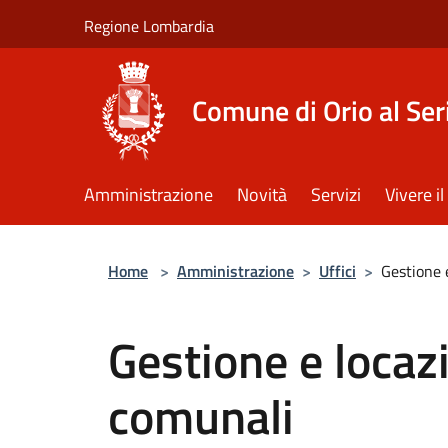
Salta al contenuto principale
Regione Lombardia
Comune di Orio al Ser
Amministrazione
Novità
Servizi
Vivere 
Home
>
Amministrazione
>
Uffici
>
Gestione 
Gestione e locaz
comunali