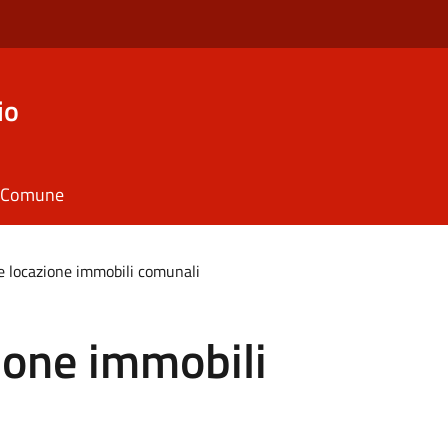
io
il Comune
e locazione immobili comunali
ione immobili