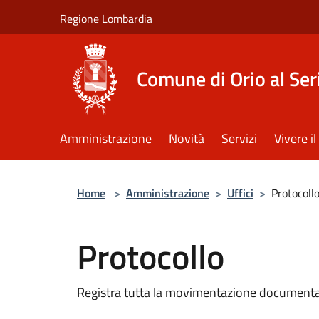
Salta al contenuto principale
Regione Lombardia
Comune di Orio al Ser
Amministrazione
Novità
Servizi
Vivere 
Home
>
Amministrazione
>
Uffici
>
Protocoll
Protocollo
Registra tutta la movimentazione documental