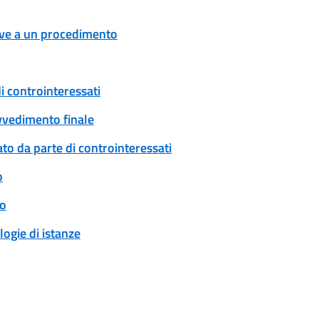
tive a un procedimento
i controinteressati
ovvedimento finale
to da parte di controinteressati
o
to
logie di istanze