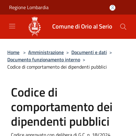
Salta al contenuto principale
Regione Lombardia
Comune di Orio al Serio
Home
>
Amministrazione
>
Documenti e dati
>
Documento funzionamento interno
>
Codice di comportamento dei dipendenti pubblici
Codice di
comportamento dei
dipendenti pubblici
Codice approvato con delibera di G.C. n. 18/2024