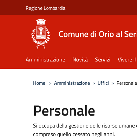
Salta al contenuto principale
Regione Lombardia
Comune di Orio al Ser
Amministrazione
Novità
Servizi
Vivere 
Home
>
Amministrazione
>
Uffici
>
Personale
Personale
Si occupa della gestione delle risorse umane de
compreso quello cessato negli anni.