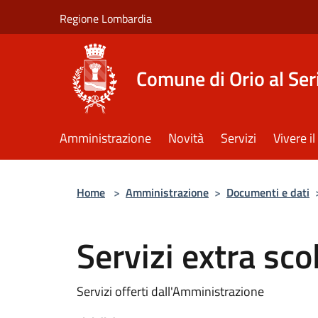
Salta al contenuto principale
Regione Lombardia
Comune di Orio al Ser
Amministrazione
Novità
Servizi
Vivere 
Home
>
Amministrazione
>
Documenti e dati
Servizi extra sc
Servizi offerti dall'Amministrazione