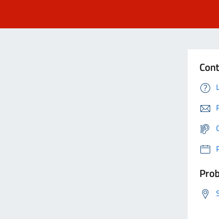
Cont
Prob