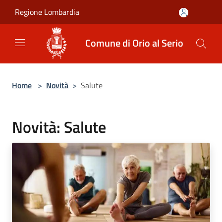
Salta al contenuto principale
Regione Lombardia
Comune di Orio al Serio
Home
>
Novità
>
Salute
Novità: Salute