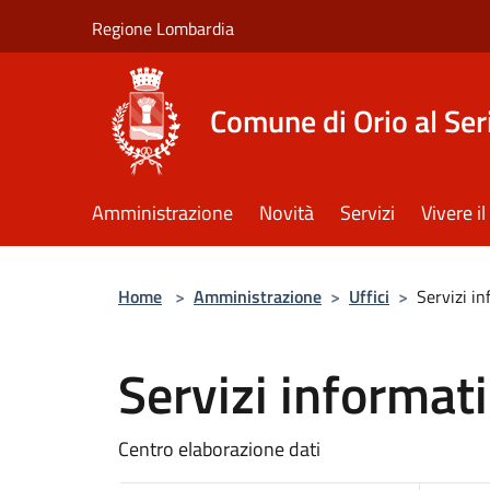
Salta al contenuto principale
Regione Lombardia
Comune di Orio al Ser
Amministrazione
Novità
Servizi
Vivere 
Home
>
Amministrazione
>
Uffici
>
Servizi i
Servizi informat
Centro elaborazione dati