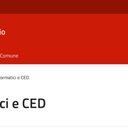
io
il Comune
nformatici e CED
ici e CED