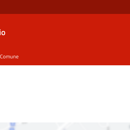
io
il Comune
i