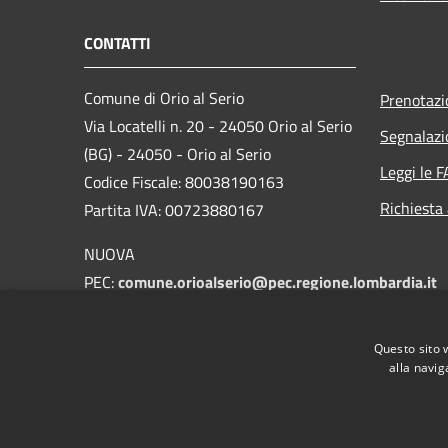
CONTATTI
Comune di Orio al Serio
Prenotaz
Via Locatelli n. 20 - 24050 Orio al Serio
Segnalazi
(BG) - 24050 - Orio al Serio
Leggi le 
Codice Fiscale: 80038190163
Richiesta
Partita IVA: 00723880167
NUOVA
PEC:
comune.orioalserio@pec.regione.lombardia.it
E-mail:
protocollo@comune.orioalserio.
bg.it
Questo sito 
Centralino Unico: 035 4203211
alla navig