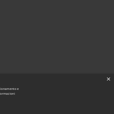
×
nzionamento e
nformazioni