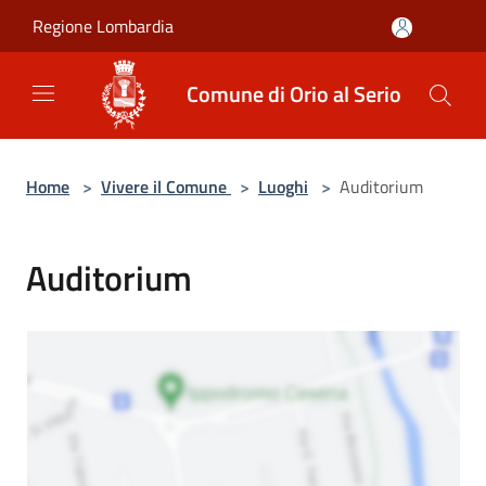
Salta al contenuto principale
Regione Lombardia
Comune di Orio al Serio
Home
>
Vivere il Comune
>
Luoghi
>
Auditorium
Auditorium