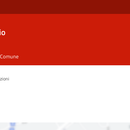
io
il Comune
zioni