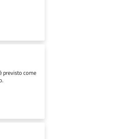
 è previsto come
o.