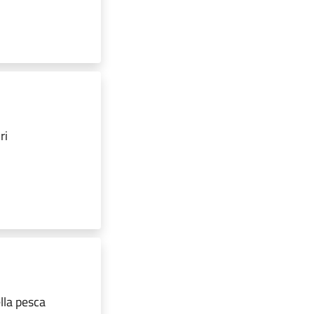
ri
ella pesca