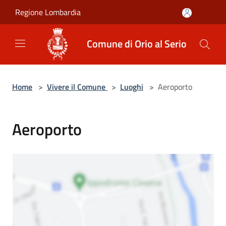
Salta al contenuto principale
Regione Lombardia
Comune di Orio al Serio
Home
>
Vivere il Comune
>
Luoghi
>
Aeroporto
Aeroporto